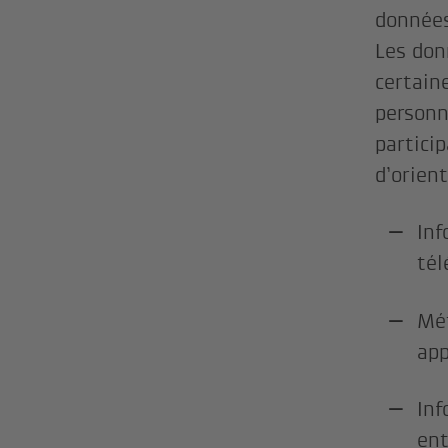
données
Les don
certain
personn
partici
d’orient
Inf
tél
Mét
app
Inf
ent