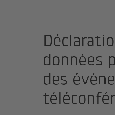
Page d'accueil
Protection des donn
Déclarati
données po
des événe
téléconfé