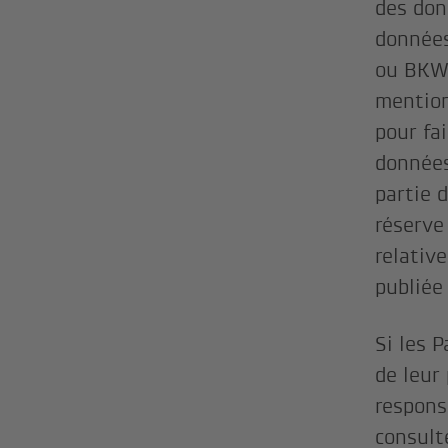
des don
données
ou BKW 
mention
pour fai
données
partie 
réserve
relativ
publiée
Si les 
de leur
respons
consult