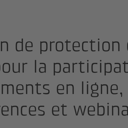
ées
on de protection
ur la participa
ments en ligne,
rences et webina