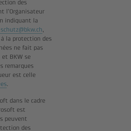
ection des
t l’Organisateur
n indiquant la
nschutz@bkw.ch
,
 à la protection des
nées ne fait pas
e, et BKW se
es remarques
ueur est celle
ees
.
oft dans le cadre
rosoft est
ts peuvent
tection des