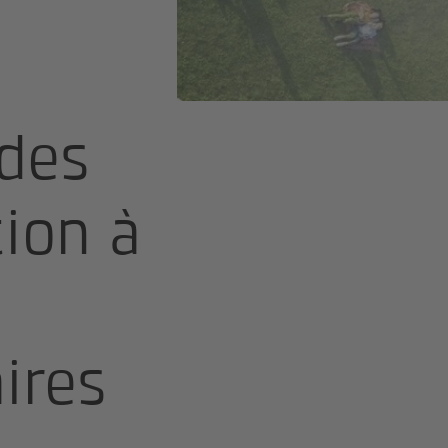
 des
tion à
ires