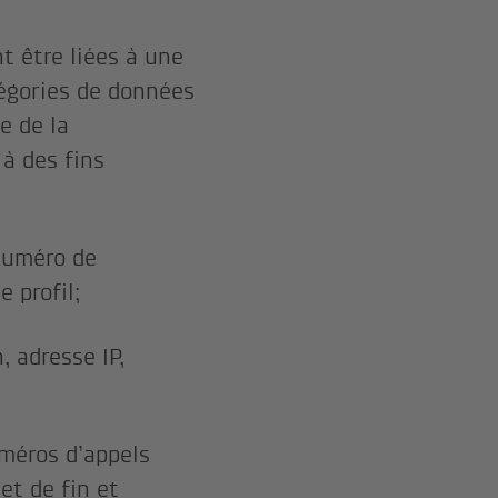
t être liées à une
tégories de données
e de la
à des fins
 numéro de
 profil;
, adresse IP,
uméros d’appels
et de fin et