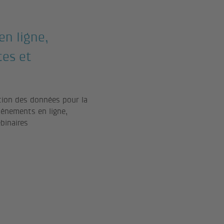
n ligne,
ces et
tion des données pour la
vénements en ligne,
binaires