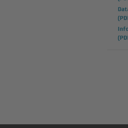
Dat
(PD
Inf
(PD