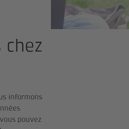
s chez
ous informons
onnées
, vous pouvez