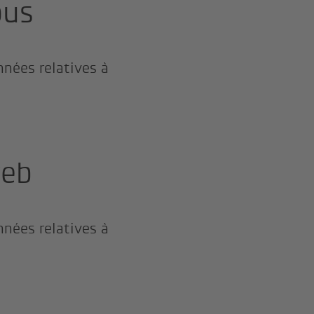
ous
nnées relatives à
web
nnées relatives à