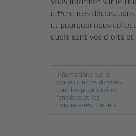
vous informer sur le tr
différentes déclaration
et pourquoi nous collect
quels sont vos droits e
Pages suivantes
Informations sur la
protection des données
pour les propriétaires
foncières et les
propriétaires fonciers