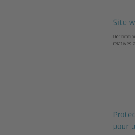
Site 
Déclarati
relatives 
Prote
pour p