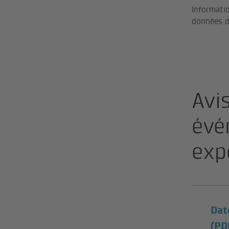
Informatio
données d
Avis
évé
exp
Dat
(PD