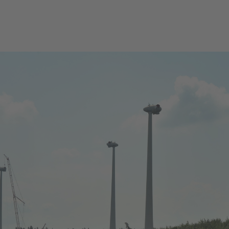
urbine
AN
tion BKW
100 %