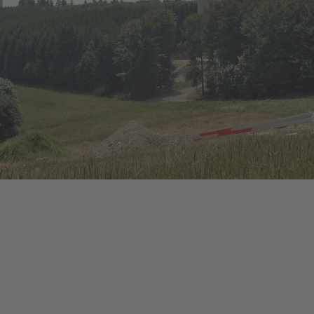
 installée
8 MW
e turbines
4