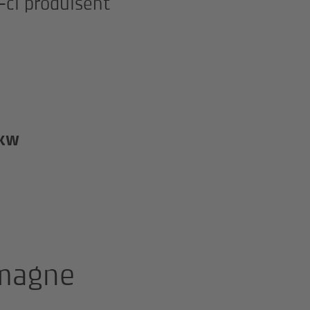
-ci produisent
BKW
emagne