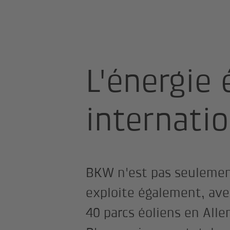
Page d'accueil
Énergie
Productio
L'énergie 
internatio
BKW n'est pas seulement
exploite également, avec
40 parcs éoliens en Alle