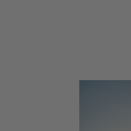
Type de t
Participa
Puissance
Nombre d
Type de t
Participa