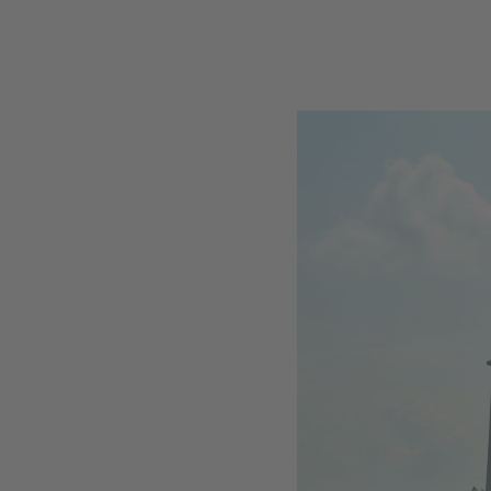
Type de t
Participa