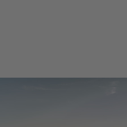
urbine
Enercon
tion BKW
100 %
 installée
15 MW
e turbines
10
urbine
GE
tion BKW
100 %