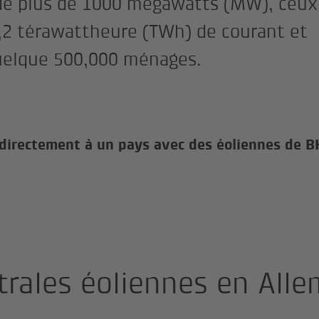
de plus de 1000 mégawatts (MW), ceux
,2 térawattheure (TWh) de courant et
quelque 500,000 ménages.
directement à un pays avec des éoliennes de 
trales éoliennes en All