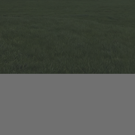
 installée
27,6 MW
e turbines
12