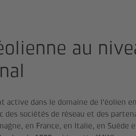
n d’énergie
Éolien
International
éolienne au niv
nal
 active dans le domaine de l'éolien en
 des sociétés de réseau et des partena
magne, en France, en Italie, en Suède 