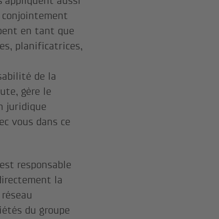
s’appliquent aussi
s conjointement
pent en tant que
s, planificatrices,
abilité de la
ute, gère le
n juridique
ec vous dans ce
 est responsable
directement la
 réseau
iétés du groupe