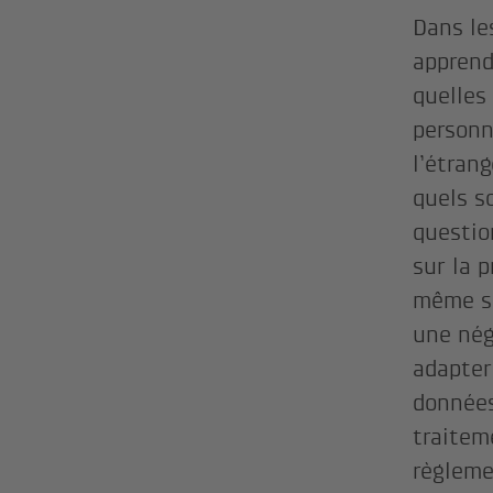
Dans le
apprend
quelles 
personn
l’étran
quels s
questio
sur la 
même si
une nég
adapter
données
traitem
règleme