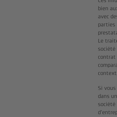
Ces inf
bien au
avec de
parties 
prestat
Le trai
société
contrat
compara
contex
Si vous
dans un
société
d’entre