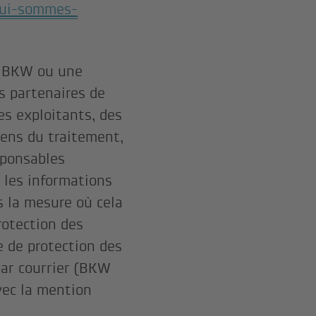
qui-sommes-
pe BKW ou une
s partenaires de
des exploitants, des
yens du traitement,
sponsables
 les informations
ns la mesure où cela
protection des
 de protection des
ar courrier (BKW
vec la mention