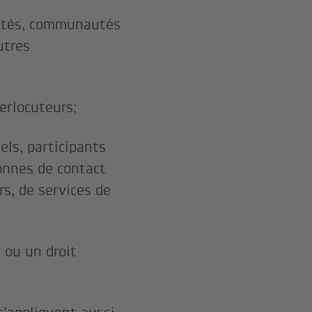
ivités, communautés
utres
terlocuteurs;
els, participants
sonnes de contact
rs, de services de
 ou un droit