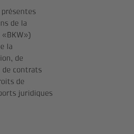
s présentes
ns de la
ou «BKW»)
e la
sion, de
n de contrats
roits de
orts juridiques