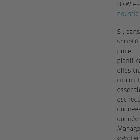
BKW est
nous/le
Si, dan
société
projet, 
planifi
elles t
conjoin
essenti
est requ
données
données
Managem
«Protec