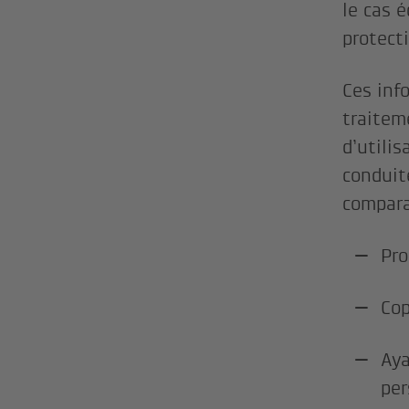
le cas 
protect
Ces inf
traitem
d’utilis
conduit
compara
Pro
Cop
Aya
per