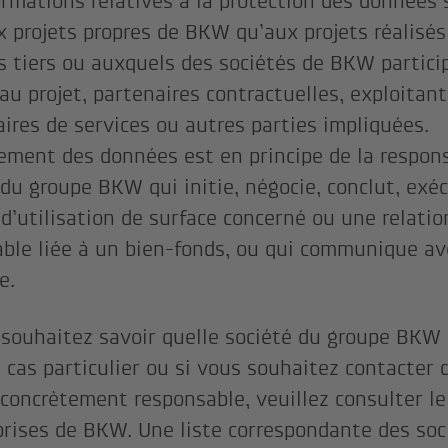
ormations relatives à la protection des données 
x projets propres de BKW qu’aux projets réalisé
s tiers ou auxquels des sociétés de BKW partici
au projet, partenaires contractuelles, exploitante
aires de services ou autres parties impliquées.
tement des données est en principe de la respons
 du groupe BKW qui initie, négocie, conclut, exéc
 d’utilisation de surface concerné ou une relatio
ble liée à un bien-fonds, ou qui communique av
te.
 souhaitez savoir quelle société du groupe BKW
 cas particulier ou si vous souhaitez contacter 
 concrètement responsable, veuillez consulter le
prises de BKW. Une liste correspondante des soc