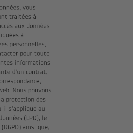
données, vous
nt traitées à
a accès aux données
niquées à
ées personnelles,
tacter pour toute
entes informations
ante d’un contrat,
correspondance,
 web. Nous pouvons
a protection des
il s’applique au
 données (LPD), le
 (RGPD) ainsi que,