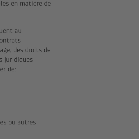
bles en matière de
quent au
ontrats
sage, des droits de
s juridiques
ier de:
res ou autres