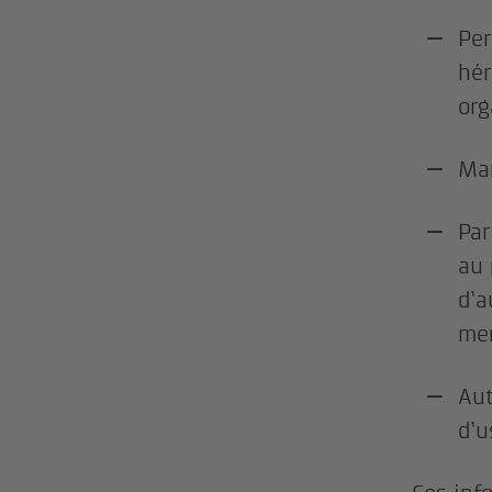
Per
hér
org
Man
Par
au 
d’a
men
Aut
d’u