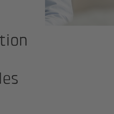
ciers
tion
les