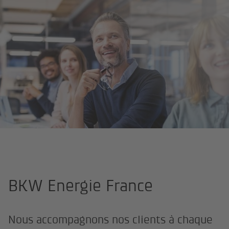
Page d'accueil
Qui sommes-nous ?
Le groupe BKW
BKW Ener
BKW Energie France
Nous accompagnons nos clients à chaque