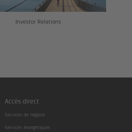
Investor Relations
Accès direct
Footer
Services de négoce
Services énergétiques