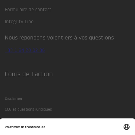
Formulaire de contact
Integrity Line
Nous répondons volontiers à vos questions
+33 1 84 20 02 36
Cours de l’action
Disclaimer
CCG et questions juridiques
Protection des données
Mentions légales